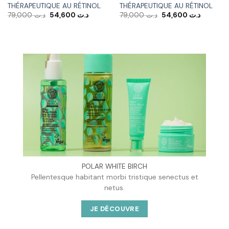
THÉRAPEUTIQUE AU RÉTINOL
THÉRAPEUTIQUE AU RÉTINOL
Le
Le
Le
Le
79,000
د.ت
54,600
د.ت
79,000
د.ت
54,600
د.ت
prix
prix
prix
prix
initial
actuel
initial
actuel
était :
est :
était :
est :
د.ت 79,000.
د.ت 54,600.
د.ت 79,000.
POLAR WHITE BIRCH
Pellentesque habitant morbi tristique senectus et
netus.
JE DÉCOUVRE