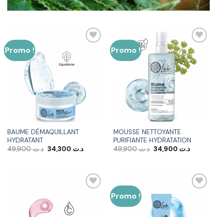
Promo !
Promo !
Ajouter
Ajouter
à la liste
à la liste
d’envies
d’envies
BAUME DÉMAQUILLANT
MOUSSE NETTOYANTE
HYDRATANT
PURIFIANTE HYDRATATION
Le
Le
Le
Le
49,900
د.ت
34,300
د.ت
49,900
د.ت
34,900
د.ت
prix
prix
prix
prix
initial
actuel
initial
actuel
était :
est :
était :
est :
د.ت 49,900.
د.ت 34,300.
د.ت 49,900.
Promo !
Ajouter
Ajouter