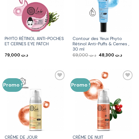
à la liste
à la liste
d’envies
d’envies
PHYTO RÉTINOL ANTI-POCHES
Contour des Yeux Phyto
ET CERNES EYE PATCH
Rétinol Anti-Puffs & Cernes ,
30 ml
Le
Le
79,000
د.ت
69,000
د.ت
48,300
د.ت
prix
prix
initial
actuel
était :
est :
د.ت 69,000.
Promo !
Promo !
Ajouter
Ajouter
à la liste
à la liste
d’envies
d’envies
CRÈME DE JOUR
CRÈME DE NUIT