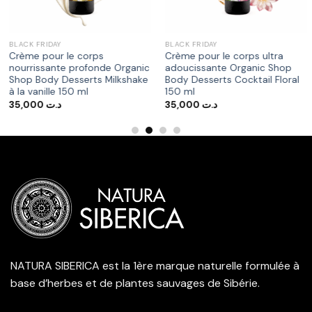
BLACK FRIDAY
BLACK FRIDAY
Crème pour le corps
Crème pour le corps ultra
nourrissante profonde Organic
adoucissante Organic Shop
Shop Body Desserts Milkshake
Body Desserts Cocktail Floral
à la vanille 150 ml
150 ml
35,000
د.ت
35,000
د.ت
د.ت 192,000.
NATURA SIBERICA est la 1ère marque naturelle formulée à
base d’herbes et de plantes sauvages de Sibérie.