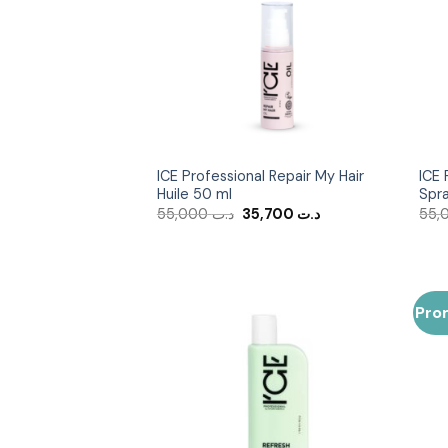
Ajouter
à la liste
d’envies
ICE Professional Repair My Hair
ICE 
Huile 50 ml
Spr
Le
Le
55,000
د.ت
35,700
د.ت
prix
prix
initial
actuel
était :
est :
د.ت 35,700.
د.ت 55,000.
Pro
Ajouter
à la liste
d’envies