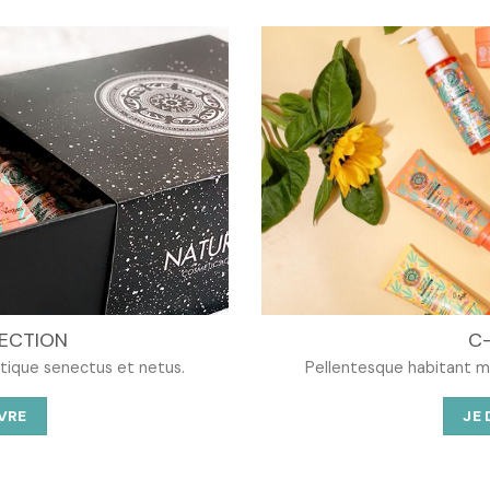
ECTION
C
stique senectus et netus.
Pellentesque habitant mo
VRE
JE