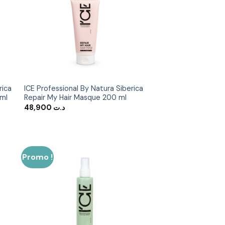
er
Ajouter
ste
à la liste
ies
d’envies
rica
ICE Professional By Natura Siberica
 ml
Repair My Hair Masque 200 ml
48,900
د.ت
Promo !
er
Ajouter
ste
à la liste
ies
d’envies