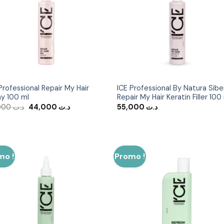
Ajouter
Ajout
à la liste
à la li
d’envies
d’env
Professional Repair My Hair
ICE Professional By Natura Sibe
ay 100 ml
Repair My Hair Keratin Filler 100
Le
Le
55,000
د.ت
44,000
د.ت
55,000
د.ت
prix
prix
initial
actuel
était :
est :
د.ت 44,000.
د.ت 55,000.
mo !
Promo !
Ajouter
Ajout
à la liste
à la li
d’envies
d’env