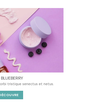
د.ت 38,400.
 BLUEBERRY
rbi tristique senectus et netus.
 DÉCOUVRE