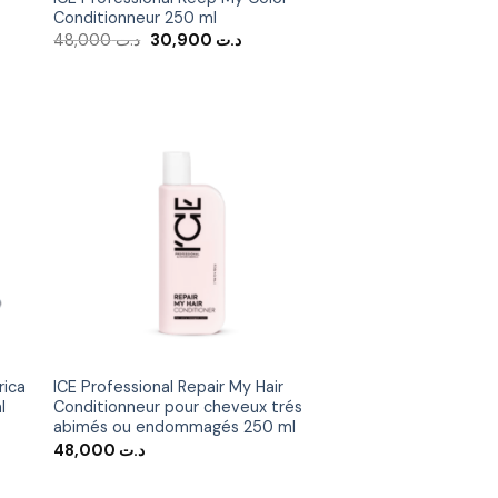
Conditionneur 250 ml
Le
Le
48,000
د.ت
30,900
د.ت
prix
prix
initial
actuel
était :
est :
د.ت 30,900.
د.ت 48,000.
د.ت 36,750.
er
Ajouter
ste
à la liste
ies
d’envies
rica
ICE Professional Repair My Hair
l
Conditionneur pour cheveux trés
abimés ou endommagés 250 ml
48,000
د.ت