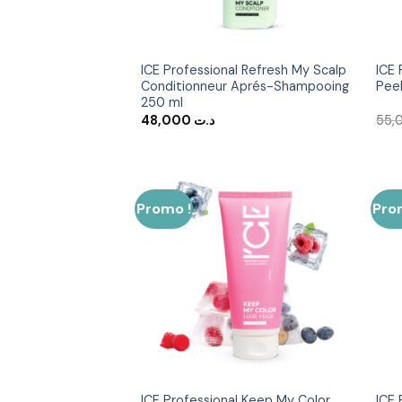
ICE Professional Refresh My Scalp
ICE 
Conditionneur Aprés-Shampooing
Peel
250 ml
48,000
د.ت
Promo !
Pro
Ajouter
à la liste
d’envies
ICE Professional Keep My Color
ICE 