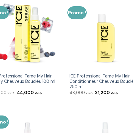
mo !
Promo !
Ajouter
Ajout
à la liste
à la li
d’envies
d’env
Professional Tame My Hair
ICE Professional Tame My Hair
ay Cheuveux Bouclés 100 ml
Conditionneur Cheuveux Boucl
250 ml
Le
Le
Le
Le
55,000
د.ت
44,000
د.ت
48,000
د.ت
31,200
د.ت
prix
prix
prix
prix
initial
actuel
initial
actuel
était :
est :
était :
est :
د.ت 48,000.
د.ت 44,000.
د.ت 55,000.
mo !