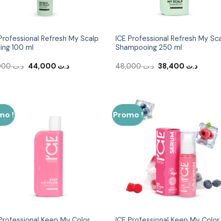
Professional Refresh My Scalp
ICE Professional Refresh My Sc
ing 100 ml
Shampooing 250 ml
Le
Le
Le
Le
55,000
د.ت
44,000
د.ت
48,000
د.ت
38,400
د.ت
prix
prix
prix
prix
initial
actuel
initial
actuel
était :
est :
était :
est :
د.ت 48,000.
د.ت 44,000.
د.ت 55,000.
mo !
Promo !
Ajouter
Ajout
à la liste
à la li
d’envies
d’env
Professional Keep My Color
ICE Professional Keep My Color