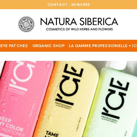
CONTACT : 53163555
EYE PATCHES
ORGANIC SHOP
LA GAMME PROFESSIONELLE « IC