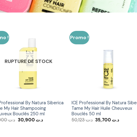
mo !
Promo !
Ajouter
Ajout
à la liste
à la li
d’envies
d’env
RUPTURE DE STOCK
Professional By Natura Siberica
ICE Professional By Natura Sibe
e My Hair Shampooing
Tame My Hair Huile Cheuveux
uveux Bouclés 250 ml
Bouclés 50 ml
Le
Le
Le
Le
48,000
د.ت
30,900
د.ت
50,123
د.ت
35,700
د.ت
prix
prix
prix
prix
initial
actuel
initial
actuel
était :
est :
était :
est :
د.ت 50,123.
د.ت 30,900.
د.ت 48,000.