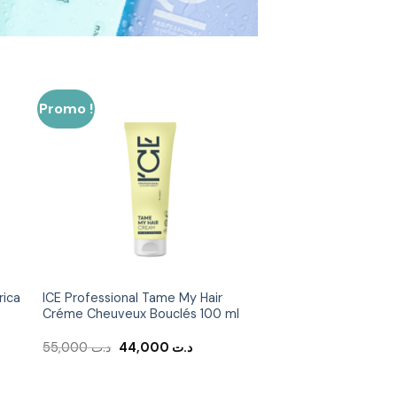
Promo !
er
Ajouter
ste
à la liste
ies
d’envies
rica
ICE Professional Tame My Hair
Créme Cheuveux Bouclés 100 ml
Le
Le
55,000
د.ت
44,000
د.ت
prix
prix
initial
actuel
était :
est :
د.ت 44,000.
د.ت 55,000.
د.ت 35,700.