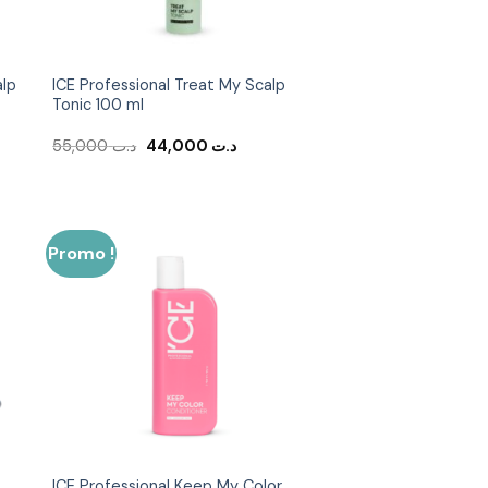
alp
ICE Professional Treat My Scalp
Tonic 100 ml
Le
Le
55,000
د.ت
44,000
د.ت
prix
prix
initial
actuel
était :
est :
د.ت 44,000.
د.ت 55,000.
د.ت 38,400.
Promo !
er
Ajouter
ste
à la liste
ies
d’envies
ICE Professional Keep My Color