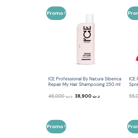
Promo !
Pro
Ajouter
à la liste
d’envies
ICE Professional By Natura Siberica
ICE 
Repair My Hair Shampooing 250 ml
Spr
Le
Le
48,000
د.ت
38,900
د.ت
prix
prix
initial
actuel
était :
est :
د.ت 38,900.
د.ت 48,000.
Promo !
Pro