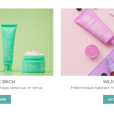
د.ت 48,000.
 BIRCH
WILD
stique senectus et netus.
Pellentesque habitant mo
VRE
JE