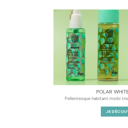
د.ت 30,900.
د.ت 48,000.
POLAR WHITE
Pellentesque habitant morbi tri
JE DÉCOU