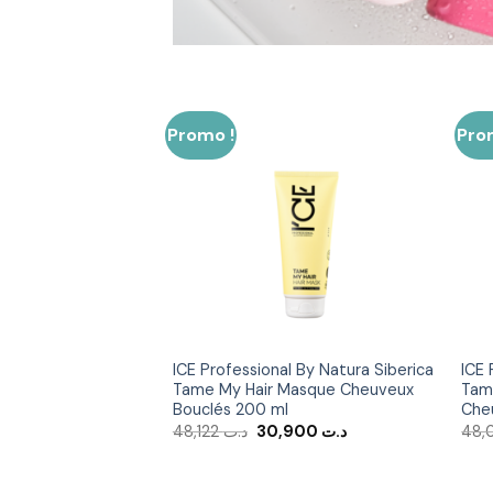
Promo !
Pro
Ajouter
à la liste
d’envies
ICE Professional By Natura Siberica
ICE 
Tame My Hair Masque Cheuveux
Tam
Bouclés 200 ml
Che
Le
Le
48,122
د.ت
30,900
د.ت
prix
prix
initial
actuel
était :
est :
د.ت 30,900.
د.ت 48,122.