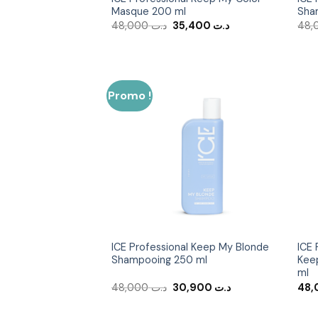
Masque 200 ml
Sha
Le
Le
48,000
د.ت
35,400
د.ت
prix
prix
initial
actuel
était :
est :
د.ت 35,400.
د.ت 48,000.
Promo !
Ajouter
à la liste
d’envies
ICE Professional Keep My Blonde
ICE 
Shampooing 250 ml
Kee
ml
Le
Le
48,000
د.ت
30,900
د.ت
prix
prix
initial
actuel
était :
est :