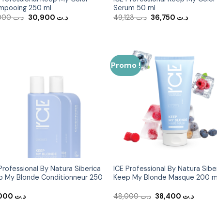
mpooing 250 ml
Serum 50 ml
Le
Le
Le
Le
48,000
د.ت
30,900
د.ت
49,123
د.ت
36,750
د.ت
prix
prix
prix
prix
initial
actuel
initial
actuel
était :
est :
était :
est :
د.ت 49,123.
د.ت 30,900.
د.ت 48,000.
Promo !
Ajouter
Ajout
à la liste
à la li
d’envies
d’env
Professional By Natura Siberica
ICE Professional By Natura Sibe
p My Blonde Conditionneur 250
Keep My Blonde Masque 200 m
Le
Le
48,000
د.ت
48,000
د.ت
38,400
د.ت
prix
prix
initial
actuel
était :
est :