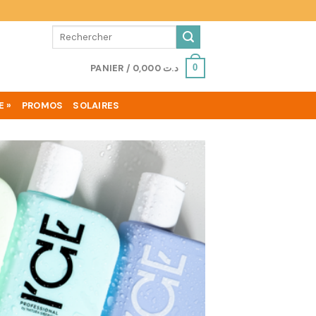
Recherche
pour :
PANIER /
0,000
د.ت
0
E »
PROMOS
SOLAIRES