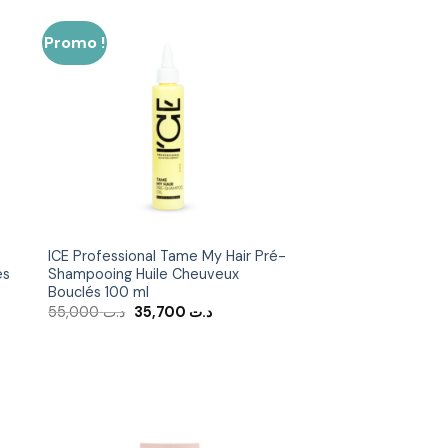
Promo !
er
Ajouter
ste
à la liste
ies
d’envies
ICE Professional Tame My Hair Pré-
és
Shampooing Huile Cheuveux
Bouclés 100 ml
Le
Le
55,000
د.ت
35,700
د.ت
prix
prix
initial
actuel
était :
est :
د.ت 35,700.
د.ت 55,000.
د.ت 31,200.