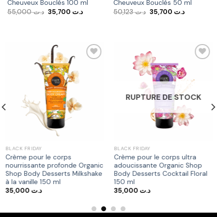
Cheuveux Bouclés 100 ml
Cheuveux Bouclés 50 ml
Le
Le
Le
Le
55,000
د.ت
35,700
د.ت
50,123
د.ت
35,700
د.ت
prix
prix
prix
prix
initial
actuel
initial
actuel
était :
est :
était :
est :
د.ت 50,123.
د.ت 35,700.
د.ت 55,000.
Ajouter
Ajouter
à la liste
à la liste
RUPTURE DE STOCK
d’envies
d’envies
BLACK FRIDAY
BLACK FRIDAY
Crème pour le corps
Crème pour le corps ultra
nourrissante profonde Organic
adoucissante Organic Shop
Shop Body Desserts Milkshake
Body Desserts Cocktail Floral
à la vanille 150 ml
150 ml
35,000
د.ت
35,000
د.ت
د.ت 192,000.