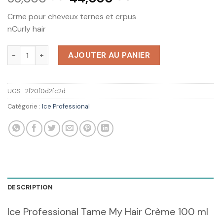
prix
prix
Crme pour cheveux ternes et crpus
initial
actuel
nCurly hair
était :
est :
د.ت 44,000.
د.ت 55,000.
quantité de ICE Professional Tame My Hair Créme Cheuveux
AJOUTER AU PANIER
UGS :
2f20f0d2fc2d
Catégorie :
Ice Professional
DESCRIPTION
Ice Professional Tame My Hair Crème 100 ml