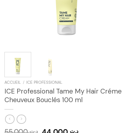
ACCUEIL
/
ICE PROFESSIONAL
ICE Professional Tame My Hair Créme
Cheuveux Bouclés 100 ml
Le
Le
55,000
44,000
د.ت
د.ت