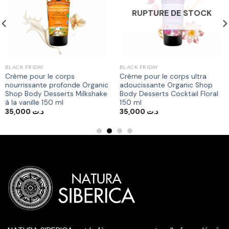
à la liste
à la liste
RUPTURE DE STOCK
d’envies
d’envies
BLACK FRIDAY
BLACK FRIDAY
Crème pour le corps
Crème pour le corps ultra
nourrissante profonde Organic
adoucissante Organic Shop
Shop Body Desserts Milkshake
Body Desserts Cocktail Floral
à la vanille 150 ml
150 ml
35,000
د.ت
35,000
د.ت
د.ت 192,000.