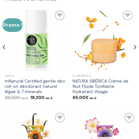
Promo !
Ajouter
Ajouter
à la liste
à la liste
d’envies
d’envies
TAIGA
C-BERRICA
mNatural Certified gentle deo
NATURA SIBÉRICA Crème de
roll-on déodorant naturel
Nuit Fluide Tonifiante
Algae & 7 minerals
Hydratant Visage
Le
Le
26,000
د.ت
18,200
د.ت
65,000
د.ت
prix
prix
initial
actuel
était :
est :
د.ت 18,200.
د.ت 26,000.
Ajouter
Ajouter