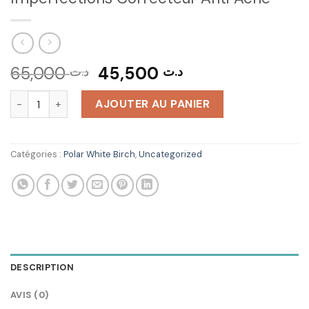
Le
Le
65,000
45,500
د.ت
د.ت
prix
prix
quantité de Natura Siberica Sérum Anti Imperfections Corr
initial
actuel
AJOUTER AU PANIER
était :
est :
د.ت 45,500.
د.ت 65,000.
Catégories :
Polar White Birch
,
Uncategorized
DESCRIPTION
AVIS (0)