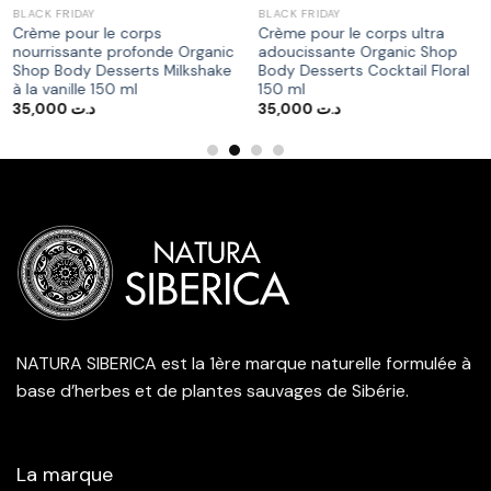
BLACK FRIDAY
BLACK FRIDAY
Crème pour le corps
Crème pour le corps ultra
nourrissante profonde Organic
adoucissante Organic Shop
Shop Body Desserts Milkshake
Body Desserts Cocktail Floral
à la vanille 150 ml
150 ml
35,000
د.ت
35,000
د.ت
د.ت 192,000.
NATURA SIBERICA est la 1ère marque naturelle formulée à
base d’herbes et de plantes sauvages de Sibérie.
La marque