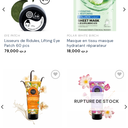
à la liste
à la liste
d’envies
d’envies
EYE PATCH
POLAR WHITE BIRCH
Lisseurs de Ridules, Lifting Eye
Masque en tissu masque
Patch 60 pcs
hydratant réparateur
79,000
د.ت
18,000
د.ت
Ajouter
Ajouter
à la liste
à la liste
RUPTURE DE STOCK
d’envies
d’envies