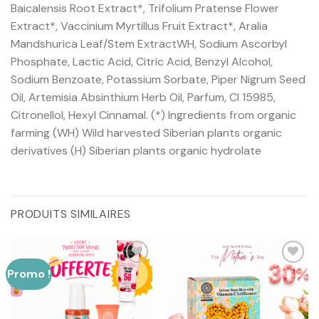
Baicalensis Root Extract*, Trifolium Pratense Flower
Extract*, Vaccinium Myrtillus Fruit Extract*, Aralia
Mandshurica Leaf/Stem ExtractWH, Sodium Ascorbyl
Phosphate, Lactic Acid, Citric Acid, Benzyl Alcohol,
Sodium Benzoate, Potassium Sorbate, Piper Nigrum Seed
Oil, Artemisia Absinthium Herb Oil, Parfum, CI 15985,
Citronellol, Hexyl Cinnamal. (*) Ingredients from organic
farming (WH) Wild harvested Siberian plants organic
derivatives (H) Siberian plants organic hydrolate
PRODUITS SIMILAIRES
Promo !
Ajouter
Ajouter
à la liste
à la liste
d’envies
d’envies