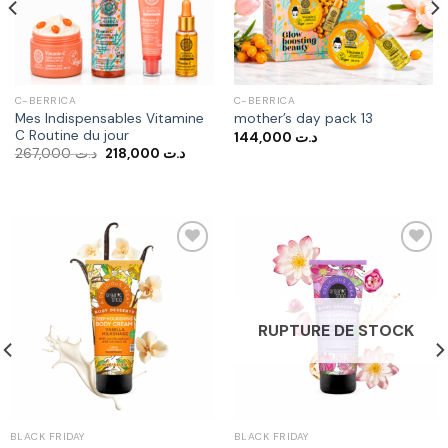
C-BERRICA
C-BERRICA
Mes Indispensables Vitamine
mother’s day pack 13
C Routine du jour
144,000
د.ت
Le
Le
267,000
د.ت
218,000
د.ت
prix
prix
initial
actuel
était :
est :
د.ت 218,000.
د.ت 267,000.
Ajouter
Ajouter
à la liste
à la liste
RUPTURE DE STOCK
d’envies
d’envies
BLACK FRIDAY
BLACK FRIDAY