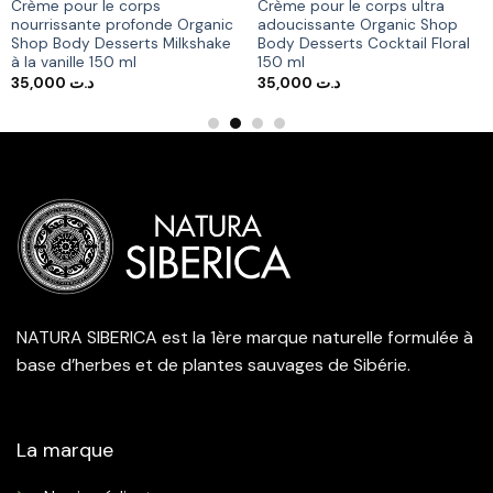
Crème pour le corps
Crème pour le corps ultra
nourrissante profonde Organic
adoucissante Organic Shop
Shop Body Desserts Milkshake
Body Desserts Cocktail Floral
à la vanille 150 ml
150 ml
35,000
د.ت
35,000
د.ت
د.ت 192,000.
NATURA SIBERICA est la 1ère marque naturelle formulée à
base d’herbes et de plantes sauvages de Sibérie.
La marque