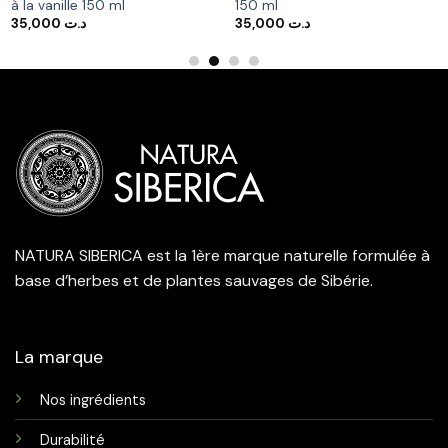
à la vanille 150 ml
150 ml
35,000
د.ت
35,000
د.ت
د.ت 192,000.
NATURA SIBERICA est la 1ère marque naturelle formulée à
base d’herbes et de plantes sauvages de Sibérie.
La marque
Nos ingrédients
Durabilité