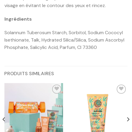
visage en évitant le contour des yeux et rincez.
Ingrédients
Solannum Tuberosum Starch, Sorbitol, Sodium Cococyl
Isethionate, Talk, Hydrated Silica/Silica, Sodium Ascorbyl
Phosphate, Salicylic Acid, Parfum, CI 73360
PRODUITS SIMILAIRES
Ajouter
Ajouter
à la liste
à la liste
d’envies
d’envies