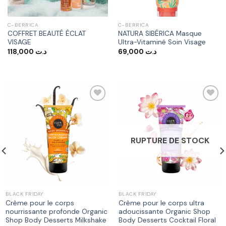
C-BERRICA
C-BERRICA
COFFRET BEAUTÉ ÉCLAT
NATURA SIBÉRICA Masque
VISAGE
Ultra-Vitaminé Soin Visage
118,000
د.ت
69,000
د.ت
د.ت 55,300.
Ajouter
Ajouter
à la liste
à la liste
RUPTURE DE STOCK
d’envies
d’envies
BLACK FRIDAY
BLACK FRIDAY
Crème pour le corps
Crème pour le corps ultra
nourrissante profonde Organic
adoucissante Organic Shop
Shop Body Desserts Milkshake
Body Desserts Cocktail Floral